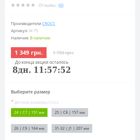
Отзывы:
(0)
Производители
CROCS
Артикул:
W-75
Наличие:
В наличии
1 349 грн.
1 799 грн.
До конца акции осталось
8
дн.
11
:
57
:
52
Выберите размер
*
Детские размеры Crocs
24 | C7 | 151 мм
25 | C8 | 157 мм
26 | C9 | 164 мм
31-32 | J1 | 207 мм