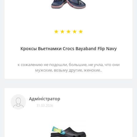
Кроксы Вьетнамки Crocs Bayaband Flip Navy
к сожалению не подошли, большие, не учла, что они
мужские, возьму другие, женские..
Адміністратор
31.03.2026