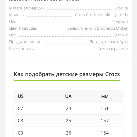
Материал снаружи
Croslite
Модель
Crocs Crocband Mickey ІI Kids
Цвет
Голубой
Цвет подошвы
Белый, Синий с рисунком Mickey
Пол
Детские
Предназначение
Повседневная обувь
Размерность
Размер в размер
Как подобрать детские размеры Crocs
US
UA
мм
C7
24
151
C8
25
157
C9
26
164