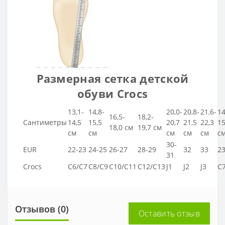
Размерная сетка детской
обуви Crocs
13,1-
14,8-
20,0-
20,8-
21,6-
14
16,5-
18,2-
Сантиметры
14,5
15,5
20,7
21,5
22,3
15
18,0 см
19,7 см
см
см
см
см
см
с
30-
EUR
22-23
24-25
26-27
28-29
32
33
2
31
Crocs
C6/C7
C8/C9
C10/C11
C12/C13
J1
J2
J3
C
Отзывов (0)
Оставить отзыв