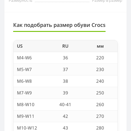
Размерность
Размер в размер
Как подобрать размер обуви Crocs
US
RU
мм
M4-W6
36
220
M5-W7
37
230
M6-W8
38
240
M7-W9
39
250
M8-W10
40-41
260
M9-W11
42
270
M10-W12
43
280