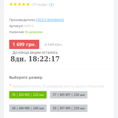
Отзывы:
(1)
Производители
CROCS BAYABAND
Артикул:
02013
Наличие:
В наличии
1 699 грн.
2 149 грн.
До конца акции осталось
8
дн.
18
:
22
:
16
Выберите размер
*
Выбирайте по EU, US размерам или по длине стопы в мм
36 | M4-W6 | 220 мм
37 | M5-W7 | 230 мм
38 | M6-W8 | 240 мм
39 | M7-W9 | 250 мм