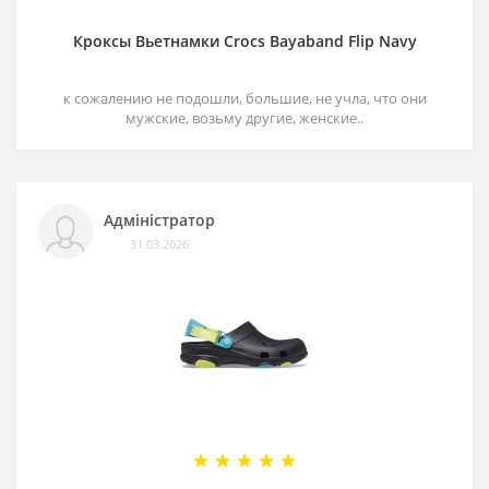
Кроксы Вьетнамки Crocs Bayaband Flip Navy
к сожалению не подошли, большие, не учла, что они
мужские, возьму другие, женские..
Адміністратор
31.03.2026