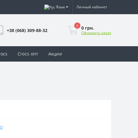
Язык
Личный кабинет
0
0 грн.
+38 (068) 309-88-32
Оформить заказ
rocs
Crocs опт
Акции
ND