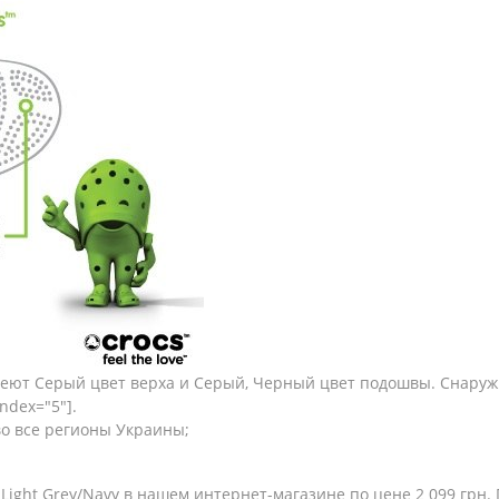
имеют Серый цвет верха и Серый, Черный цвет подошвы. Снару
ndex="5"].
во все регионы Украины;
Light Grey/Navy в нашем интернет-магазине по цене 2 099 грн.