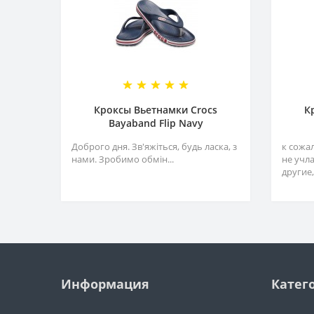
Кроксы Вьетнамки Crocs
К
Bayaband Flip Navy
Доброго дня. Зв'яжіться, будь ласка, з
к сожа
нами. Зробимо обмін...
не учл
другие,
Информация
Катег