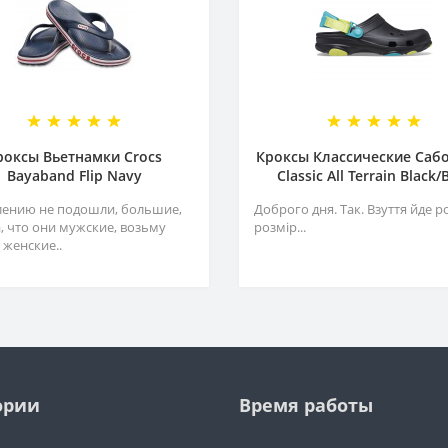
роксы Вьетнамки Crocs
Кроксы Классические Сабо
Bayaband Flip Navy
Classiс All Terrain Black/
лению не подошли, большие,
Доброго дня. Так. Взуття йде р
а, что они мужские, возьму
розмір...
 женские..
ории
Время работы