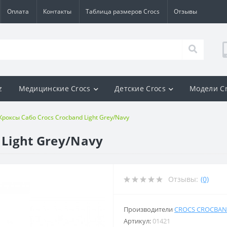
Оплата
Контакты
Таблица размеров Crocs
Отзывы
z
Медицинские Crocs
Детские Crocs
Модели C
Кроксы Сабо Crocs Crocband Light Grey/Navy
 Light Grey/Navy
Отзывы:
(0)
Производители
CROCS CROCBA
Артикул:
01421