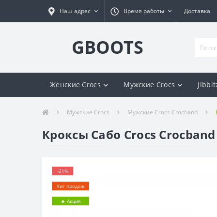
Наш адрес
Время работы
Доставка
GBOOTS
Женские Crocs
Мужские Crocs
Jibbit
Мужские Crocs
Мужские Crocs Crocband
Кроксы Сабо Crocs Crocband
-21%
Хит продаж
🔥 Акция