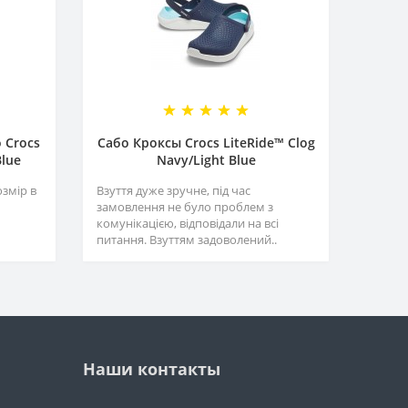
 Crocs
Сабо Кроксы Crocs LiteRide™ Clog
Blue
Navy/Light Blue
озмір в
Взуття дуже зручне, під час
замовлення не було проблем з
комунікацією, відповідали на всі
питання. Взуттям задоволений..
Наши контакты