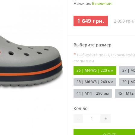
Наличие:
В наличии
1 649 грн.
2 099 грн.
Выберите размер
*
Выбирайте по EU, US размерам
стопы в мм
36 | M4-W6 | 220 мм
37 | M
38 | M6-W8 | 240 мм
39 | M
44 | M11 | 290 мм
45 | M12 
Кол-во:
-
+
КУПИТЬ