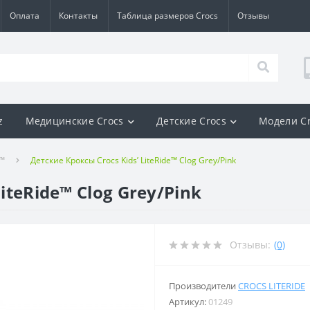
Оплата
Контакты
Таблица размеров Crocs
Отзывы
z
Медицинские Crocs
Детские Crocs
Модели C
e™
Детские Кроксы Crocs Kids’ LiteRide™ Clog Grey/Pink
iteRide™ Clog Grey/Pink
Отзывы:
(0)
Производители
CROCS LITERIDE
Артикул:
01249