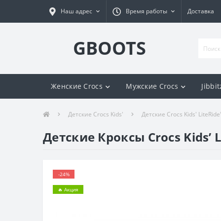
Наш адрес
Время работы
Доставка
GBOOTS
Женские Crocs
Мужские Crocs
Jibbit
Детские Crocs Kids'
Детские Crocs Kids' LiteRid
Детские Кроксы Crocs Kids’ L
-24%
🔥 Акция