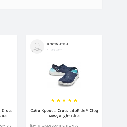
Костянтин
13.03.2026
 Crocs
Сабо Кроксы Crocs LiteRide™ Clog
Blue
Navy/Light Blue
озмір в
Взуття дуже зручне, під час