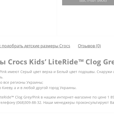
БЫСТРЫЙ ЗАКАЗ
к подобрать детские размеры Crocs
Отзывов (0)
 Crocs Kids’ LiteRide™ Clog Gr
ey/Pink имеют Серый цвет верха и Белый цвет подошвы. Снаружи 
ь.
во все регионы Украины;
 Киеву, а и в любой другой город Украины.
iteRide™ Clog Grey/Pink в нашем интернет-магазине по цене 1 8
 телефону (068)309-88-32. Наши менеджеры проконсультируют В