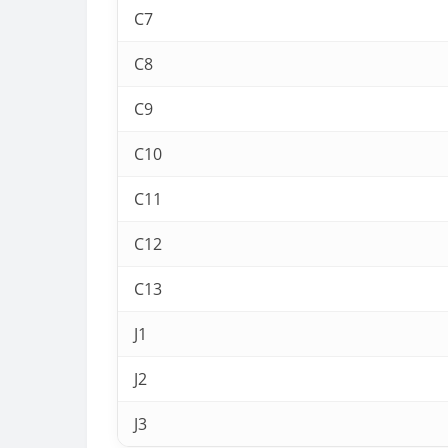
C7
C8
C9
C10
C11
C12
C13
J1
J2
J3