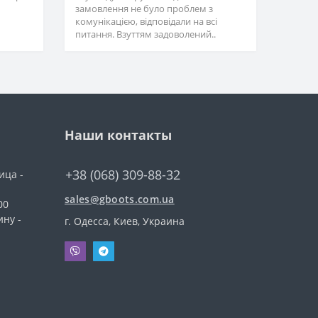
замовлення не було проблем з
комунікацією, відповідали на всі
питання. Взуттям задоволений..
Наши контакты
+38 (068) 309-88-32
ица -
sales@gboots.com.ua
00
ину -
г. Одесса, Киев, Украина