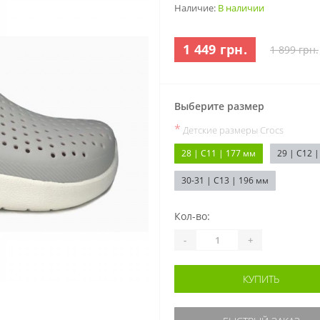
Наличие:
В наличии
1 449 грн.
1 899 грн.
Выберите размер
*
Детские размеры Crocs
28 | C11 | 177 мм
29 | C12 
30-31 | C13 | 196 мм
Кол-во:
-
+
КУПИТЬ