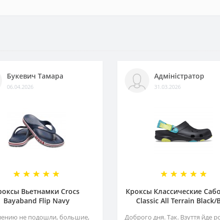
Букевич Тамара
Адміністратор
06.04.2026
31.03.2026
роксы Вьетнамки Crocs
Кроксы Классические Сабо
Bayaband Flip Navy
Classiс All Terrain Black/
лению не подошли, большие,
Доброго дня. Так. Взуття йде р