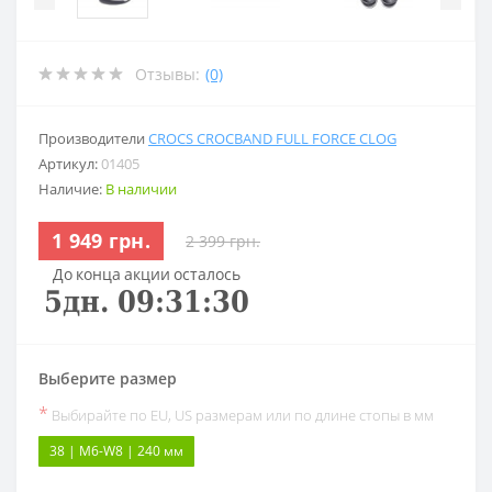
Отзывы:
(0)
Производители
CROCS CROCBAND FULL FORCE CLOG
Артикул:
01405
Наличие:
В наличии
1 949 грн.
2 399 грн.
До конца акции осталось
5
дн.
09
:
31
:
30
Выберите размер
*
Выбирайте по EU, US размерам или по длине стопы в мм
38 | M6-W8 | 240 мм