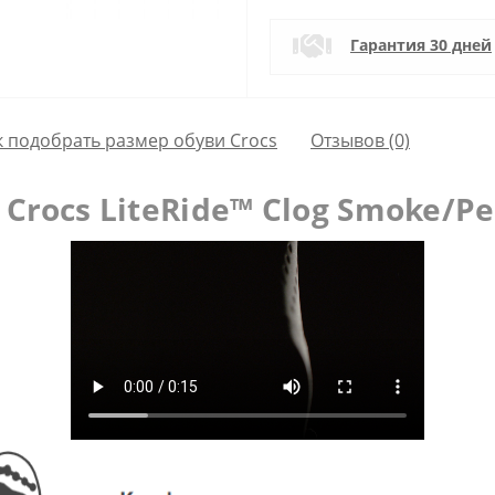
Гарантия 30 дней
к подобрать размер обуви Crocs
Отзывов (0)
Crocs LiteRide™ Clog Smoke/Pe