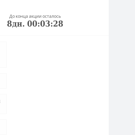
До конца акции осталось
8
дн.
00
:
03
:
27
я