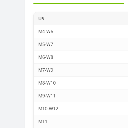
US
M4-W6
M5-W7
M6-W8
M7-W9
M8-W10
M9-W11
M10-W12
M11