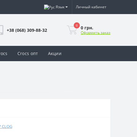
Язык
Личный кабинет
0
0 грн.
+38 (068) 309-88-32
Оформить заказ
rocs
Crocs опт
Акции
™ CLOG