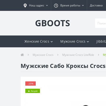
Наш адрес
Время работы
Доставка
GBOOTS
Женские Crocs
Мужские Crocs
Jibbit
Мужские Crocs
Мужские Crocs LiteRide
Му
Мужские Сабо Кроксы Crocs 
-20%
🔥 Акция