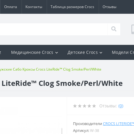
Оплата
Контакты
Таблица размеров Crocs
Отзывы
z
Медицинские Crocs
Детские Crocs
Модели C
жские Сабо Кроксы Crocs LiteRide™ Clog Smoke/Perl/White
LiteRide™ Clog Smoke/Perl/White
Отзывы:
(0)
Производители
CROCS LITERIDE
Артикул:
W-38