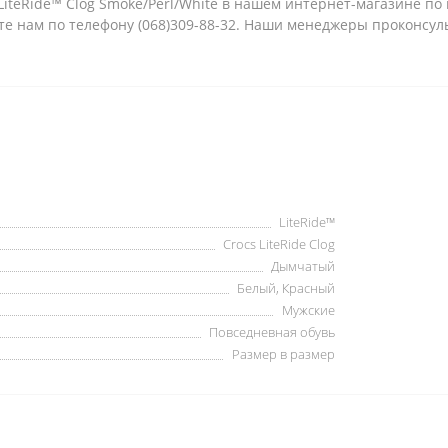
iteRide™ Clog Smoke/Perl/White в нашем интернет-магазине по ц
те нам по телефону (068)309-88-32. Наши менеджеры проконсул
LiteRide™
Crocs LiteRide Clog
Дымчатый
Белый, Красный
Мужские
Повседневная обувь
Размер в размер