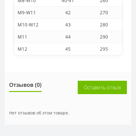
M8-W10
40-41
260
M9-W11
42
270
M10-W12
43
280
M11
44
290
M12
45
295
Отзывов (0)
Оставить отзыв
Нет отзывов об этом товаре.