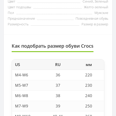
Цвет
Синий, Зеленый
Цвет подошвы
Желто-зеленый
Пол
Мужские
Предназначение
Повседневная обувь
Размерность
Размер в размер
Как подобрать размер обуви Crocs
US
RU
мм
M4-W6
36
220
M5-W7
37
230
M6-W8
38
240
M7-W9
39
250