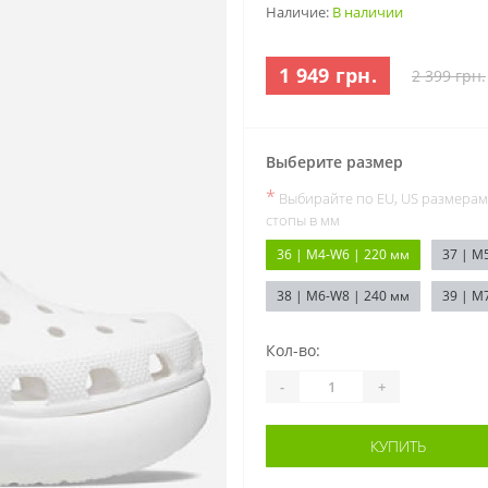
Наличие:
В наличии
1 949 грн.
2 399 грн.
Выберите размер
*
Выбирайте по EU, US размерам
стопы в мм
36 | M4-W6 | 220 мм
37 | M
38 | M6-W8 | 240 мм
39 | M
Кол-во:
-
+
КУПИТЬ