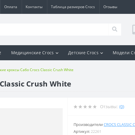
Оплата
Контакты
Таблица размеров Crocs
Отзывы
z
Медицинские Crocs
Детские Crocs
Модели C
ие кроксы Сабо Crocs Classic Crush White
lassic Crush White
Отзывы:
(0)
Производители
CROCS CLASSIC 
Артикул:
22261