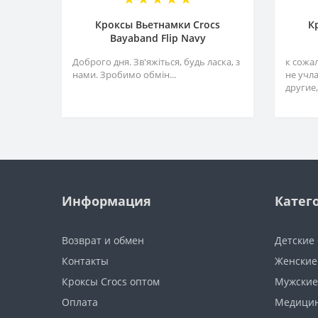
Кроксы Вьетнамки Crocs
К
Bayaband Flip Navy
Доброго дня. Зв'яжіться, будь ласка, з
к сожа
нами. Зробимо обмін...
не учл
другие,
Информация
Катег
Возврат и обмен
Детские 
Контакты
Женские
Кроксы Crocs оптом
Мужские
Оплата
Медицин