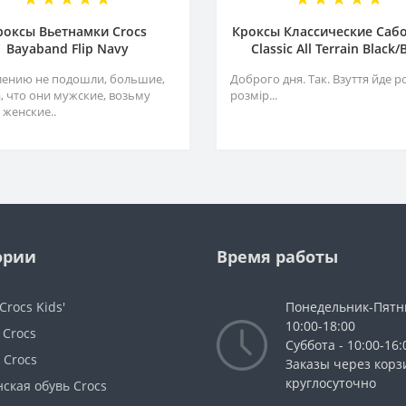
роксы Вьетнамки Crocs
Кроксы Классические Сабо
Bayaband Flip Navy
Classiс All Terrain Black/
лению не подошли, большие,
Доброго дня. Так. Взуття йде р
а, что они мужские, возьму
розмір...
 женские..
ории
Время работы
Crocs Kids'
Понедельник-Пятн
10:00-18:00
 Crocs
Суббота - 10:00-16:
 Crocs
Заказы через корз
круглосуточно
ская обувь Crocs