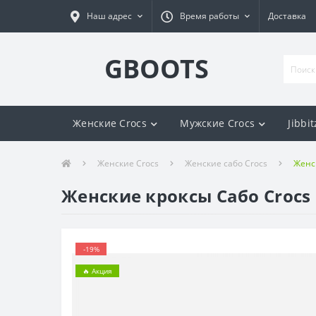
Наш адрес
Время работы
Доставка
GBOOTS
Женские Crocs
Мужские Crocs
Jibbit
Женские Crocs
Женские сабо Crocs
Женск
Женские кроксы Сабо Crocs C
-19%
🔥 Акция