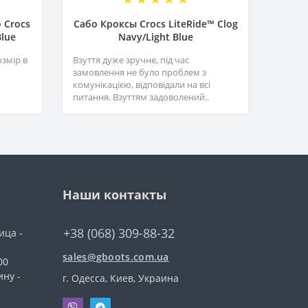
 Crocs
Сабо Кроксы Crocs LiteRide™ Clog
Blue
Navy/Light Blue
озмір в
Взуття дуже зручне, під час
замовлення не було проблем з
комунікацією, відповідали на всі
питання. Взуттям задоволений..
Наши контакты
+38 (068) 309-88-32
ица -
sales@gboots.com.ua
00
ину -
г. Одесса, Киев, Украина