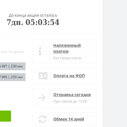
До конца акции осталось
7
дн.
05
:
03
:
53
Наложенный
платеж
 или по длине
Без предоплаты
5-W7 | 230 мм
Оплата на ФОП
7-W9 | 250 мм
Отправка сегодня
При заказе до 15:00
Обмен 14 дней