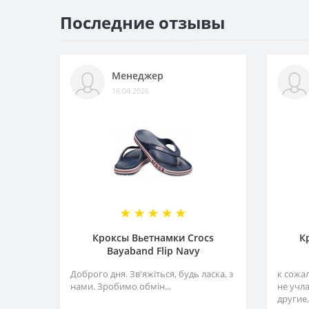
Последние отзывы
Менеджер
16.04.2026
Кроксы Вьетнамки Crocs
К
Bayaband Flip Navy
Доброго дня. Зв'яжіться, будь ласка, з
к сожа
нами. Зробимо обмін...
не учл
другие,