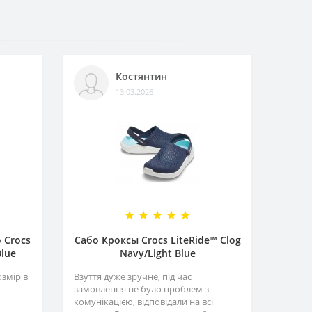
Костянтин
13.03.2026
 Crocs
Сабо Кроксы Crocs LiteRide™ Clog
Blue
Navy/Light Blue
озмір в
Взуття дуже зручне, під час
замовлення не було проблем з
комунікацією, відповідали на всі