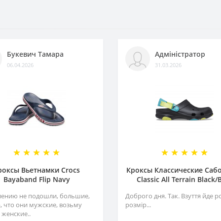
Букевич Тамара
Адміністратор
06.04.2026
31.03.2026
роксы Вьетнамки Crocs
Кроксы Классические Сабо
Bayaband Flip Navy
Classiс All Terrain Black/
лению не подошли, большие,
Доброго дня. Так. Взуття йде р
а, что они мужские, возьму
розмір...
 женские..