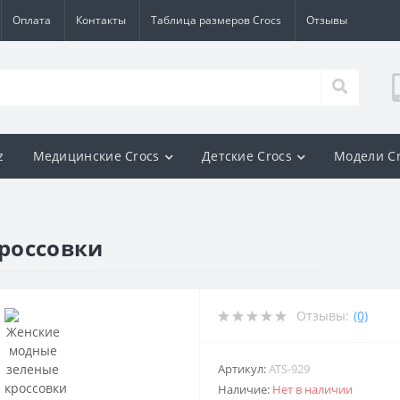
Оплата
Контакты
Таблица размеров Crocs
Отзывы
z
Медицинские Crocs
Детские Crocs
Модели C
россовки
Отзывы:
(0)
Артикул:
ATS-929
Наличие:
Нет в наличии