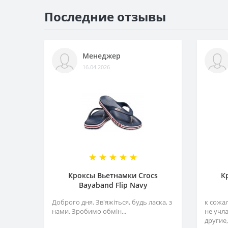
Последние отзывы
Менеджер
16.04.2026
Кроксы Вьетнамки Crocs
К
Bayaband Flip Navy
Доброго дня. Зв'яжіться, будь ласка, з
к сожа
нами. Зробимо обмін...
не учл
другие,