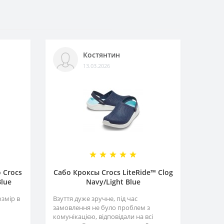
Костянтин
13.03.2026
 Crocs
Сабо Кроксы Crocs LiteRide™ Clog
Blue
Navy/Light Blue
озмір в
Взуття дуже зручне, під час
замовлення не було проблем з
комунікацією, відповідали на всі