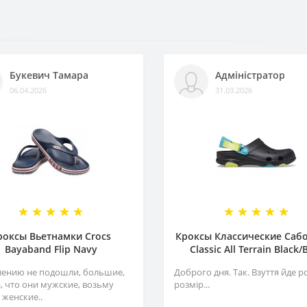
Букевич Тамара
Адміністратор
06.04.2026
31.03.2026
роксы Вьетнамки Crocs
Кроксы Классические Сабо
Bayaband Flip Navy
Classiс All Terrain Black/
лению не подошли, большие,
Доброго дня. Так. Взуття йде р
а, что они мужские, возьму
розмір...
 женские..