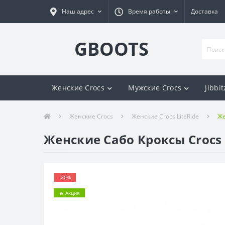
Наш адрес
Время работы
Доставка
GBOOTS
Женские Crocs
Мужские Crocs
Jibbit
Женские Crocs
Женские Crocs LiteRide
Же
Женские Сабо Кроксы Crocs 
-20%
🔥 Акция