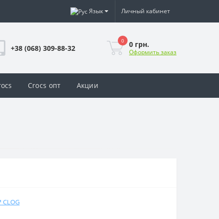
Язык
Личный кабинет
0
0 грн.
+38 (068) 309-88-32
Оформить заказ
rocs
Crocs опт
Акции
™ CLOG