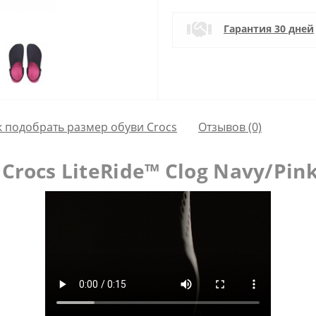
Гарантия 30 дней
к подобрать размер обуви Crocs
Отзывов (0)
rocs LiteRide™ Clog Navy/Pin