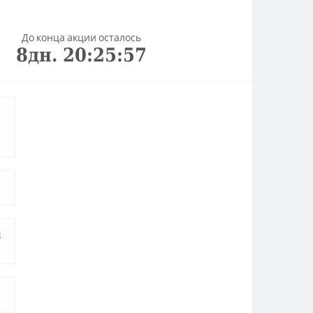
До конца акции осталось
8
дн.
20
:
25
:
56
я