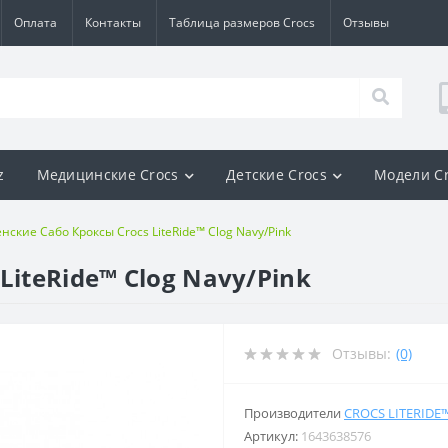
Оплата
Контакты
Таблица размеров Crocs
Отзывы
z
Медицинские Crocs
Детские Crocs
Модели C
нские Сабо Кроксы Crocs LiteRide™ Clog Navy/Pink
LiteRide™ Clog Navy/Pink
Отзывы:
(0)
Производители
CROCS LITERIDE
Артикул:
1643638576