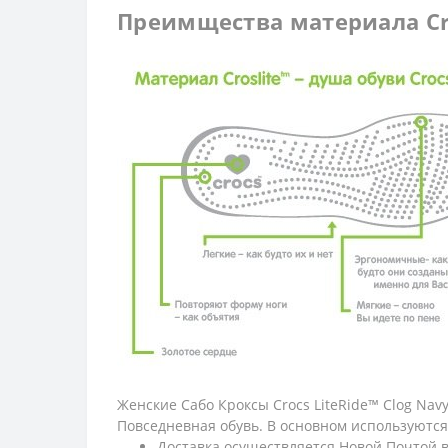
Преимщества материала Cro
Женские Сабо Кроксы Crocs LiteRide™ Clog Na
Повседневная обувь. В основном используются
Доставка осуществляется Новой Почтой 