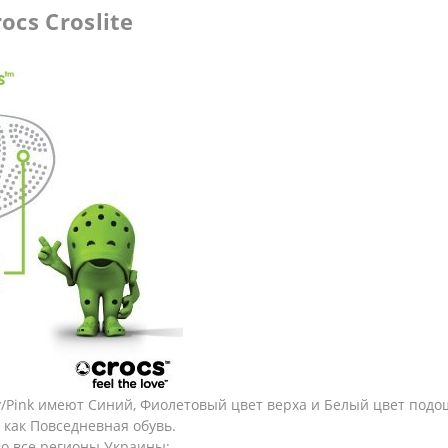
cs Croslite
vy/Pink имеют Синий, Фиолетовый цвет верха и Белый цвет под
 как Повседневная обувь.
во все регионы Украины;