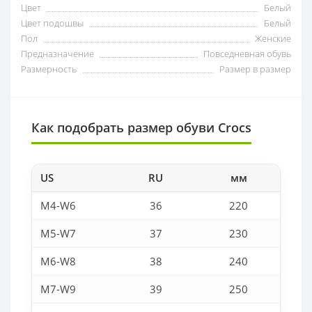
Цвет
Белый
Цвет подошвы
Белый
Пол
Женские
Предназначение
Повседневная обувь
Размерность
Размер в размер
Как подобрать размер обуви Crocs
US
RU
мм
M4-W6
36
220
M5-W7
37
230
M6-W8
38
240
M7-W9
39
250