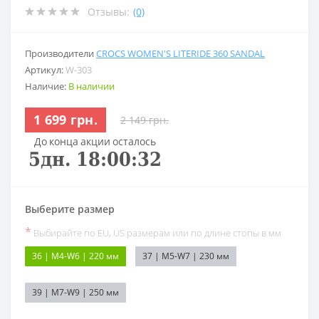
Отзывы:
(0)
Производители
CROCS WOMEN'S LITERIDE 360 SANDAL
Артикул:
W-303
Наличие:
В наличии
1 699 грн.
2 149 грн.
До конца акции осталось
5
дн.
18
:
00
:
31
Выберите размер
*
Выбирайте по EU, US размерам или по длине стопы в мм
36 | M4-W6 | 220 мм
37 | M5-W7 | 230 мм
39 | M7-W9 | 250 мм